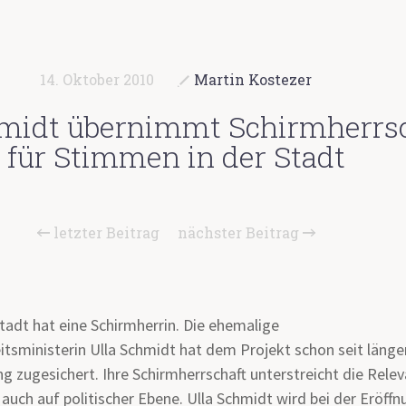
14. Oktober 2010
Martin Kostezer
hmidt übernimmt Schirmherrs
für Stimmen in der Stadt
letzter Beitrag
nächster Beitrag
tadt hat eine Schirmherrin. Die ehemalige
sministerin Ulla Schmidt hat dem Projekt schon seit länger
g zugesichert. Ihre Schirmherrschaft unterstreicht die Rele
auch auf politischer Ebene. Ulla Schmidt wird bei der Eröff